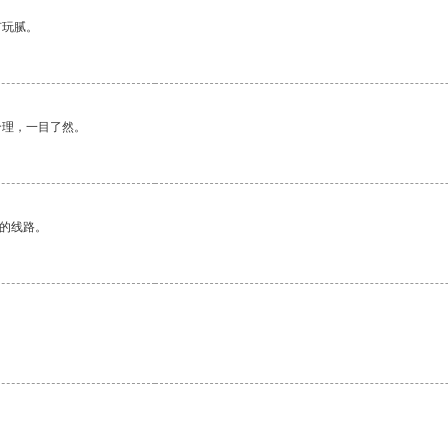
有玩腻。
合理，一目了然。
区的线路。
。