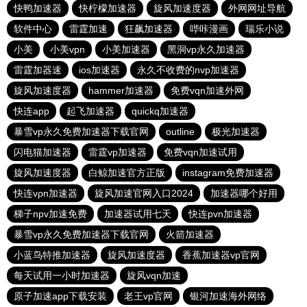
快鸭加速器
快柠檬加速器
旋风加速度器
外网网址导航
软件中心
雷霆加速
狂飙加速器
哔咔漫画
瑞乐小说
小美
小美vpn
小美加速器
黑洞vp永久加速器
雷霆加器速
ios加速器
永久不收费的nvp加速器
旋风加速度器
hammer加速器
免费vqn加速外网
快连app
起飞加速器
quickq加速器
暴雪vp永久免费加速器下载官网
outline
极光加速器
闪电猫加速器
雷霆vp加速器
免费vqn加速试用
旋风加速度器
白鲸加速官方正版
instagram免费加速器
快连vρn加速器
旋风加速官网入口2024
加速器哪个好用
梯子npv加速免费
加速器试用七天
快连pvn加速器
暴雪vp永久免费加速器下载官网
火箭加速器
小蓝鸟特推加速器
旋风加速度器
香蕉加速器vp官网
每天试用一小时加速器
旋风vqn加速
原子加速app下载安装
老王vp官网
银河加速海外网络