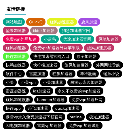
友情链接
网站地图
QuickQ
旋风加速度器
旋风加速
坚果加速器
tiktok加速器
狗急加速器官网
免费vqn外网加速
小蓝鸟
优途加速器官网
风驰加速器
旋风加速器
免费vps加速器外网苹果版
旋风加速度器
快连加速器
快连加速器官网入口
原子加速器
快鸭加速器
快柠檬加速器
旋风加速度器
外网网址导航
软件中心
雷霆加速
狂飙加速器
哔咔漫画
瑞乐小说
小美
小美vpn
小美加速器
黑洞vp永久加速器
雷霆加器速
ios加速器
永久不收费的nvp加速器
旋风加速度器
hammer加速器
免费vqn加速外网
快连app
起飞加速器
quickq加速器
暴雪vp永久免费加速器下载官网
outline
极光加速器
闪电猫加速器
雷霆vp加速器
免费vqn加速试用