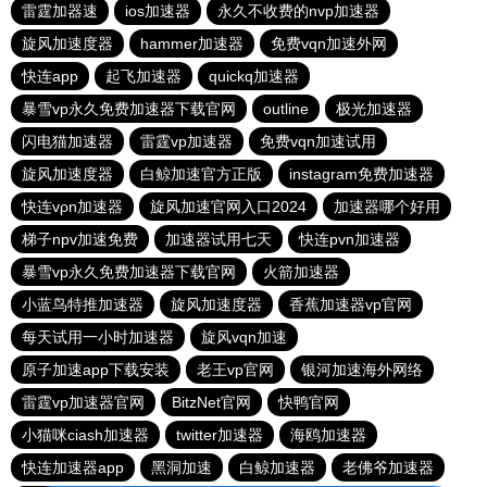
雷霆加器速
ios加速器
永久不收费的nvp加速器
旋风加速度器
hammer加速器
免费vqn加速外网
快连app
起飞加速器
quickq加速器
暴雪vp永久免费加速器下载官网
outline
极光加速器
闪电猫加速器
雷霆vp加速器
免费vqn加速试用
旋风加速度器
白鲸加速官方正版
instagram免费加速器
快连vρn加速器
旋风加速官网入口2024
加速器哪个好用
梯子npv加速免费
加速器试用七天
快连pvn加速器
暴雪vp永久免费加速器下载官网
火箭加速器
小蓝鸟特推加速器
旋风加速度器
香蕉加速器vp官网
每天试用一小时加速器
旋风vqn加速
原子加速app下载安装
老王vp官网
银河加速海外网络
雷霆vp加速器官网
BitzNet官网
快鸭官网
小猫咪ciash加速器
twitter加速器
海鸥加速器
快连加速器app
黑洞加速
白鲸加速器
老佛爷加速器