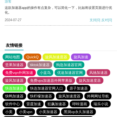
游客
这款加速器app的操作有点复杂，可以简化一下，比如将设置页面进行优
化。
2024-07-27
支持
[0]
反对
[0]
友情链接
网站地图
QuickQ
旋风加速度器
旋风加速
坚果加速器
tiktok加速器
狗急加速器官网
免费vqn外网加速
小蓝鸟
优途加速器官网
风驰加速器
旋风加速器
免费vps加速器外网苹果版
旋风加速度器
快连加速器
快连加速器官网入口
原子加速器
快鸭加速器
快柠檬加速器
旋风加速度器
外网网址导航
软件中心
雷霆加速
狂飙加速器
哔咔漫画
瑞乐小说
小美
小美vpn
小美加速器
黑洞vp永久加速器